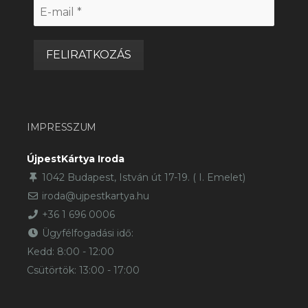
E-
mail
*
IMPRESSZUM
ÚjpestKártya Iroda
1042 Budapest, István út 17-19. ( I. Emelet)
iroda@ujpestkartya.hu
+36 1 696 0006
Ügyfélfogadási idő:
Kedd: 8:00 - 12:00
Csütörtök: 13:00 - 17:00