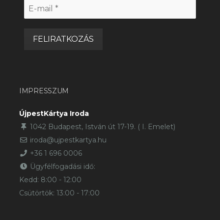
E-
mail
*
IMPRESSZUM
ÚjpestKártya Iroda
1042 Budapest, István út 17-19. ( I. Emelet)
iroda@ujpestkartya.hu
+36 1 696 0006
Ügyfélfogadási idő:
Kedd: 8:00 - 12:00
Csütörtök: 13:00 - 17:00