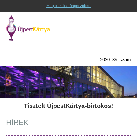
Megtekintés böngészőben
2020. 39. szám
Tisztelt ÚjpestKártya-birtokos!
HÍREK