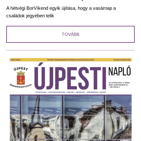
A hétvégi BorVíkend egyik újítása, hogy a vasárnap a
családok jegyében telik
TOVÁBB