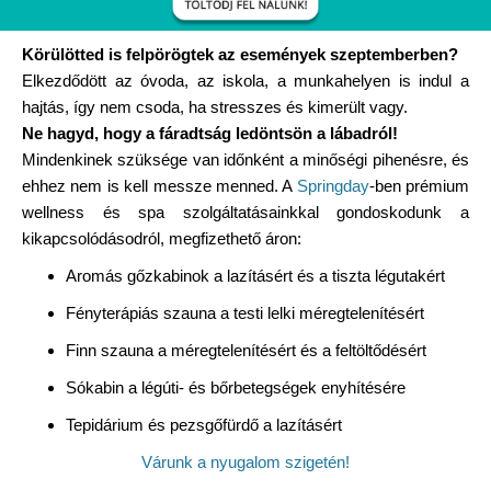
Körülötted is felpörögtek az események szeptemberben?
Elkezdődött az óvoda, az iskola, a munkahelyen is indul a
hajtás, így nem csoda, ha stresszes és kimerült vagy.
Ne hagyd, hogy a fáradtság ledöntsön a lábadról!
Mindenkinek szüksége van időnként a minőségi pihenésre, és
ehhez nem is kell messze menned. A
Springday
-ben prémium
wellness és spa szolgáltatásainkkal gondoskodunk a
kikapcsolódásodról, megfizethető áron:
Aromás gőzkabinok a lazításért és a tiszta légutakért
Fényterápiás szauna a testi lelki méregtelenítésért
Finn szauna a méregtelenítésért és a feltöltődésért
Sókabin a légúti- és bőrbetegségek enyhítésére
Tepidárium és pezsgőfürdő a lazításért
Várunk a nyugalom szigetén!