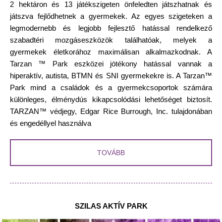
2 hektáron és 13 játékszigeten önfeledten játszhatnak és
játszva fejlődhetnek a gyermekek. Az egyes szigeteken a
legmodernebb és legjobb fejlesztő hatással rendelkező
szabadtéri mozgáseszközök találhatóak, melyek a
gyermekek életkorához maximálisan alkalmazkodnak. A
Tarzan ™ Park eszközei jótékony hatással vannak a
hiperaktív, autista, BTMN és SNI gyermekekre is. A Tarzan™
Park mind a családok és a gyermekcsoportok számára
különleges, élménydús kikapcsolódási lehetőséget biztosít.
TARZAN™ védjegy, Edgar Rice Burrough, Inc. tulajdonában
és engedéllyel használva
TOVÁBB
SZILAS AKTÍV PARK