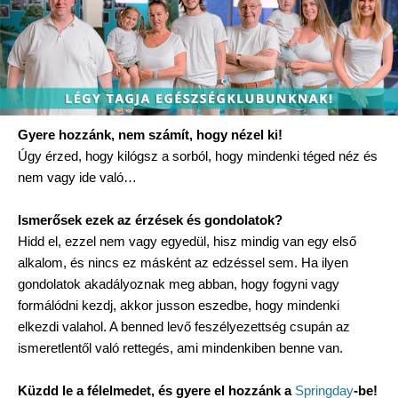
Gyere hozzánk, nem számít, hogy nézel ki!
Úgy érzed, hogy kilógsz a sorból, hogy mindenki téged néz és
nem vagy ide való…
Ismerősek ezek az érzések és gondolatok?
Hidd el, ezzel nem vagy egyedül, hisz mindig van egy első
alkalom, és nincs ez másként az edzéssel sem. Ha ilyen
gondolatok akadályoznak meg abban, hogy fogyni vagy
formálódni kezdj, akkor jusson eszedbe, hogy mindenki
elkezdi valahol. A benned levő feszélyezettség csupán az
ismeretlentől való rettegés, ami mindenkiben benne van.
Küzdd le a félelmedet, és gyere el hozzánk a
Springday
-be!