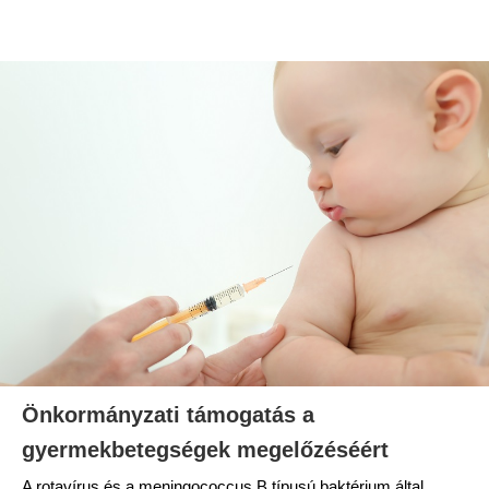
Önkormányzati támogatás a
gyermekbetegségek megelőzéséért
A rotavírus és a meningococcus B típusú baktérium által