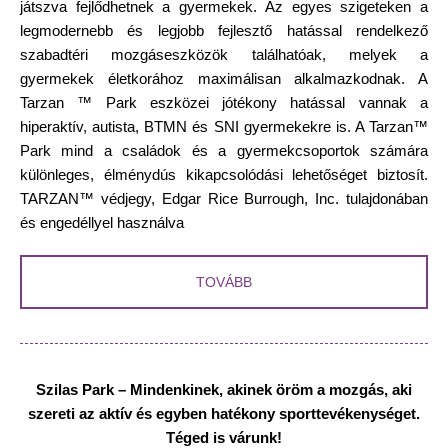
játszva fejlődhetnek a gyermekek. Az egyes szigeteken a
legmodernebb és legjobb fejlesztő hatással rendelkező
szabadtéri mozgáseszközök találhatóak, melyek a
gyermekek életkorához maximálisan alkalmazkodnak. A
Tarzan ™ Park eszközei jótékony hatással vannak a
hiperaktív, autista, BTMN és SNI gyermekekre is. A Tarzan™
Park mind a családok és a gyermekcsoportok számára
különleges, élménydús kikapcsolódási lehetőséget biztosít.
TARZAN™ védjegy, Edgar Rice Burrough, Inc. tulajdonában
és engedéllyel használva
TOVÁBB
Szilas Park – Mindenkinek, akinek öröm a mozgás, aki
szereti az aktív és egyben hatékony sporttevékenységet.
Téged is várunk!