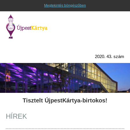
Megtekintés böngészőben
2020. 43. szám
Tisztelt ÚjpestKártya-birtokos!
HÍREK