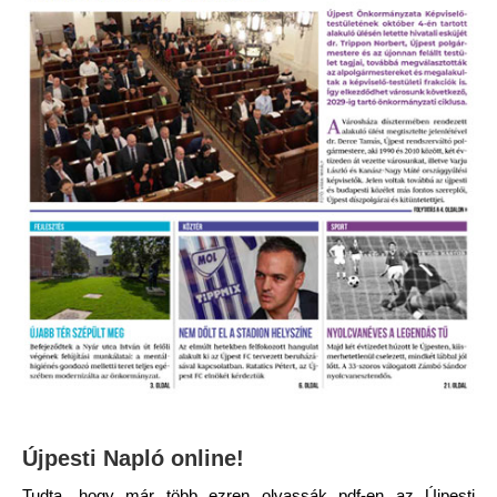
Újpesti Napló online!
Tudta, hogy már több ezren olvassák pdf-en az Újpesti