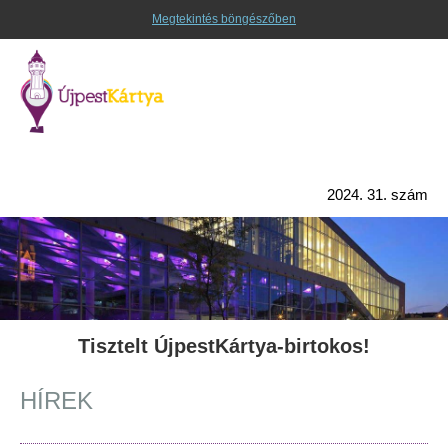
Megtekintés böngészőben
2024. 31. szám
Tisztelt ÚjpestKártya-birtokos!
HÍREK