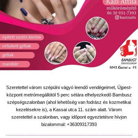
Szeretettel várom szépülni vágyó leendő vendégeimet, Újpest-
központ metrómegállótól 5 perc sétára elhelyezkedő Bambusz
szépségszalonban (ahol lehetőség van fodrász és kozmetikai
kezelésekre is), a Kassai utca 11. szám alatt.
Várom
szeretettel a szalonban, vagy időpont egyeztetésre hívjon
bizalommal: +36309317393