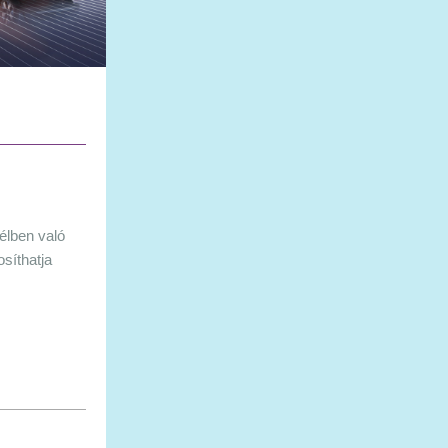
vélben való
osíthatja