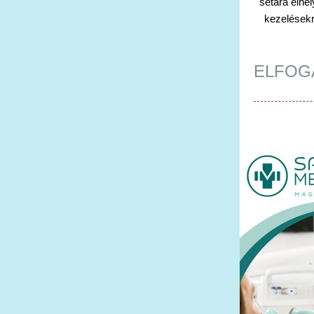
sétára elhe
kezelésekr
ELFOG