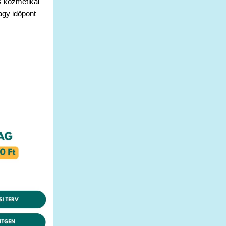
s kozmetikai
agy időpont