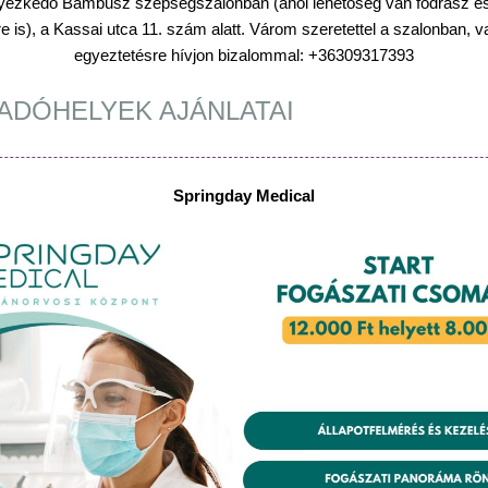
lyezkedő Bambusz szépségszalonban (ahol lehetőség van fodrász é
e is), a Kassai utca 11. szám alatt.
Várom szeretettel a szalonban, v
egyeztetésre hívjon bizalommal: +36309317393
ADÓHELYEK AJÁNLATAI
Springday Medical