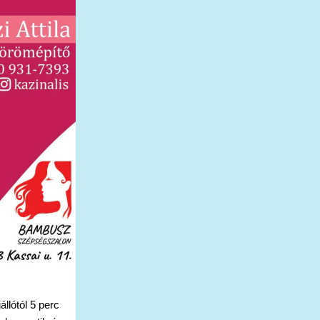
llótól 5 perc