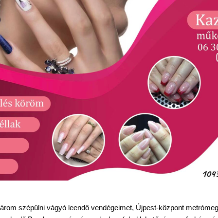
várom szépülni vágyó leendő vendégeimet, Újpest-központ metrómegá