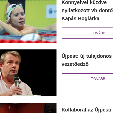
Könnyeivel küzdve
nyilatkozott vb-döntő
Kapás Boglárka
TOVÁBB
Újpest: új tulajdonos
vezetőedző
TOVÁBB
Kollaborál az Újpesti