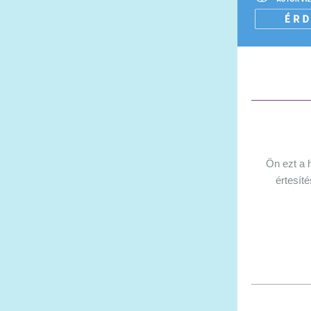
Ön ezt a h
értesíté