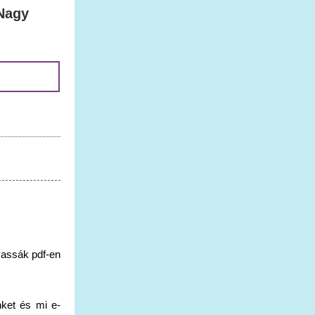
-Nagy
vassák pdf-en
nket és mi e-