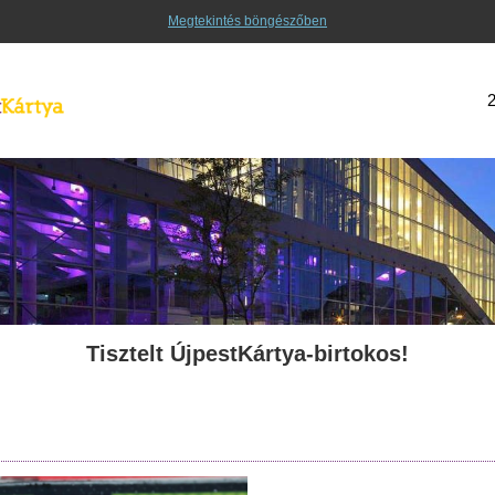
Megtekintés böngészőben
Tisztelt ÚjpestKártya-birtokos!