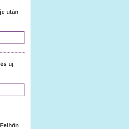
je után
 és új
 Felhőn