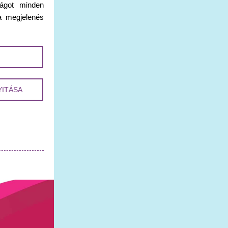
ágot minden
a megjelenés
YITÁSA