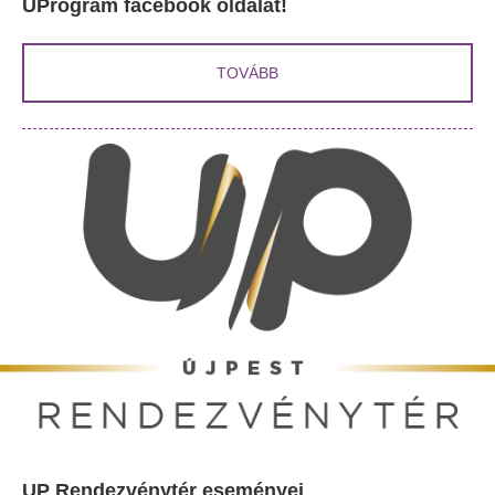
UProgram facebook oldalát!
TOVÁBB
UP Rendezvénytér eseményei