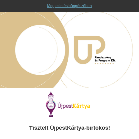
Megtekintés böngészőben
Tisztelt ÚjpestKártya-birtokos!