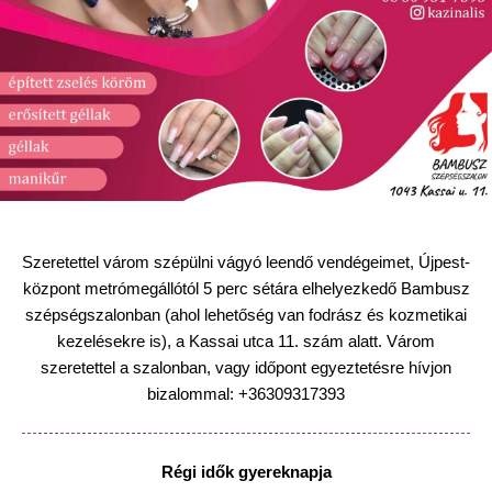
Szeretettel várom szépülni vágyó leendő vendégeimet, Újpest-
központ metrómegállótól 5 perc sétára elhelyezkedő Bambusz
szépségszalonban (ahol lehetőség van fodrász és kozmetikai
kezelésekre is), a Kassai utca 11. szám alatt.
Várom
szeretettel a szalonban, vagy időpont egyeztetésre hívjon
bizalommal: +36309317393
Régi idők gyereknapja