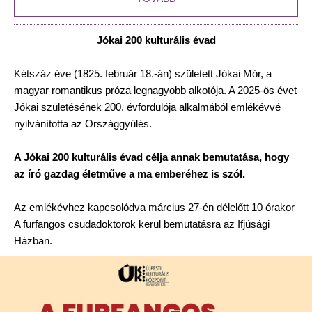
Jókai 200 kulturális évad
Kétszáz éve (1825. február 18.-án) született Jókai Mór, a
magyar romantikus próza legnagyobb alkotója. A 2025-ös évet
Jókai születésének 200. évfordulója alkalmából emlékévvé
nyilvánította az Országgyűlés.
A Jókai 200 kulturális évad célja annak bemutatása, hogy
az író gazdag életműve a ma emberéhez is szól.
Az emlékévhez kapcsolódva március 27-én délelőtt 10 órakor
A furfangos csudadoktorok kerül bemutatásra az Ifjúsági
Házban.