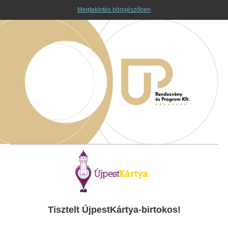
Megtekintés böngészőben
Tisztelt ÚjpestKártya-birtokos!