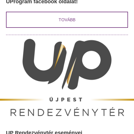
UProgram facebook oldalát!
TOVÁBB
UP Rendezvénytér eseményei