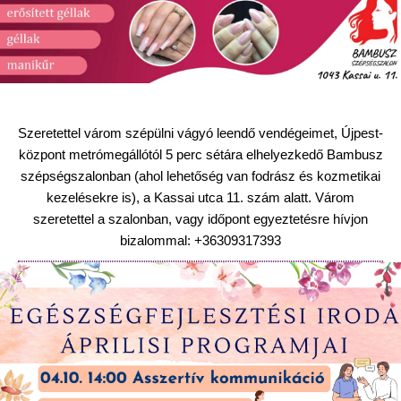
Szeretettel várom szépülni vágyó leendő vendégeimet, Újpest-
központ metrómegállótól 5 perc sétára elhelyezkedő Bambusz
szépségszalonban (ahol lehetőség van fodrász és kozmetikai
kezelésekre is), a Kassai utca 11. szám alatt.
Várom
szeretettel a szalonban, vagy időpont egyeztetésre hívjon
bizalommal: +36309317393