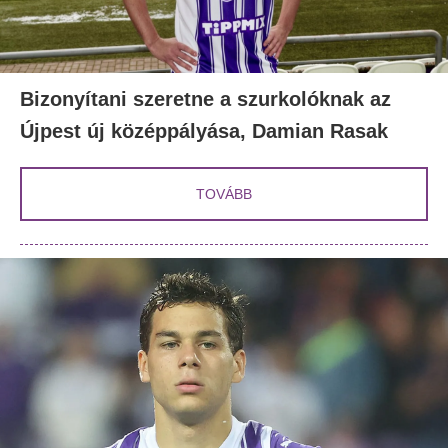
Bizonyítani szeretne a szurkolóknak az
Újpest új középpályása, Damian Rasak
TOVÁBB