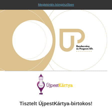
Megtekintés böngészőben
Tisztelt ÚjpestKártya-birtokos!