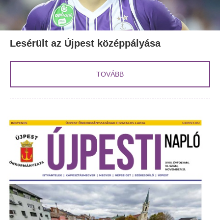
Lesérült az Újpest középpályása
TOVÁBB