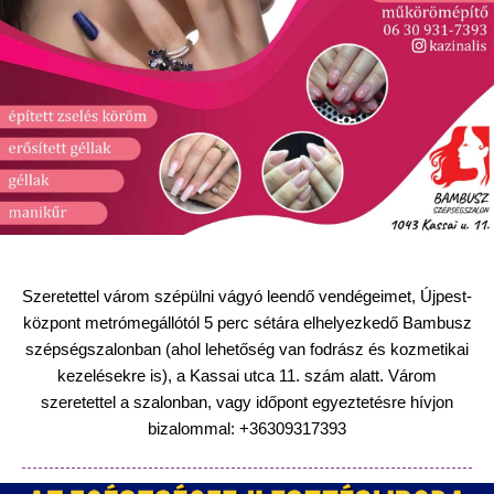
Szeretettel várom szépülni vágyó leendő vendégeimet, Újpest-
központ metrómegállótól 5 perc sétára elhelyezkedő Bambusz
szépségszalonban (ahol lehetőség van fodrász és kozmetikai
kezelésekre is), a Kassai utca 11. szám alatt.
Várom
szeretettel a szalonban, vagy időpont egyeztetésre hívjon
bizalommal: +36309317393