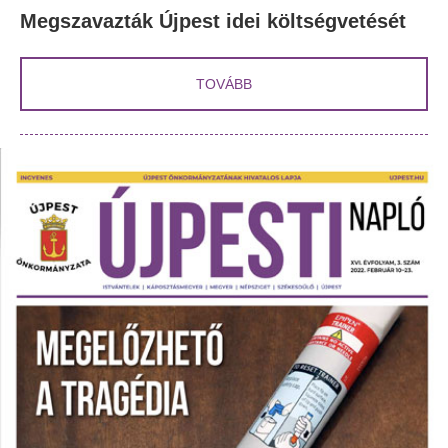
Megszavazták Újpest idei költségvetését
TOVÁBB