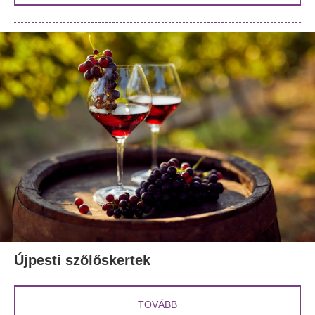
Újpesti szőlőskertek
TOVÁBB