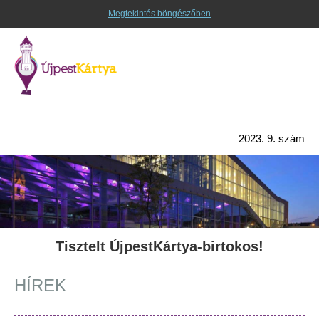
Megtekintés böngészőben
2023. 9. szám
Tisztelt ÚjpestKártya-birtokos!
HÍREK