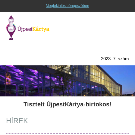
Megtekintés böngészőben
2023. 7. szám
Tisztelt ÚjpestKártya-birtokos!
HÍREK