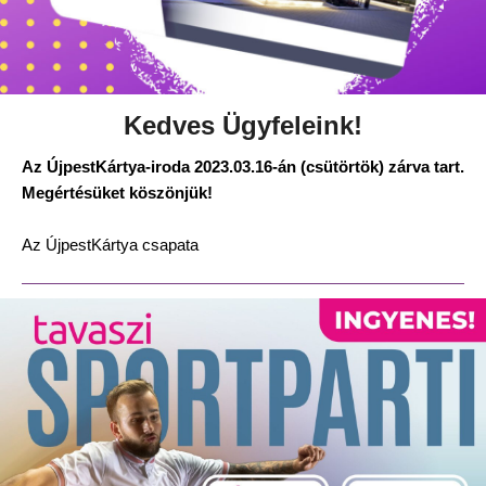
Kedves Ügyfeleink!
Az ÚjpestKártya-iroda 2023.03.16-án (csütörtök) zárva tart.
Megértésüket köszönjük!
Az ÚjpestKártya csapata