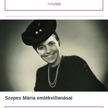
TOVÁBB
Szepes Mária emlékvillanásai