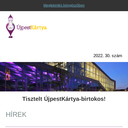
Megtekintés böngészőben
2022. 30. szám
Tisztelt ÚjpestKártya-birtokos!
HÍREK